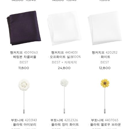
행커치프 4509063
행커치프 4404051
행커치프 4202112
: 헤링본 차콜퍼플
: 오프화이트 실크100%
: 화이트
BEST
BEST + 자체제작
BEST
11,800
24,800
12,800
부토니에 4203143
부토니에 4202326
부토니에 4407065
: 플라워 아이보리
: 플라워 장미 화이트
: 플라워 옐로우 브라운