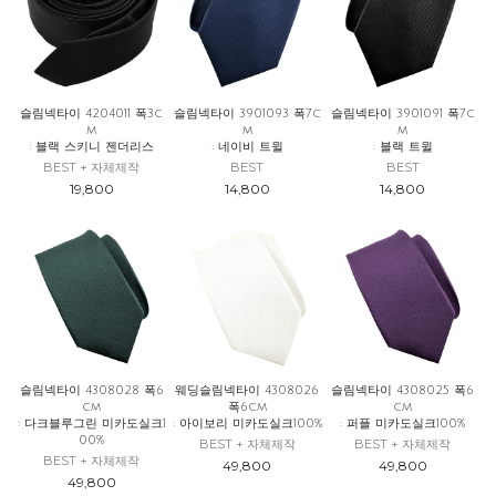
슬림넥타이 4204011 폭3c
슬림넥타이 3901093 폭7c
슬림넥타이 3901091 폭7c
m
m
m
: 블랙 스키니 젠더리스
: 네이비 트윌
: 블랙 트윌
BEST + 자체제작
BEST
BEST
19,800
14,800
14,800
슬림넥타이 4308028 폭6
웨딩슬림넥타이 4308026
슬림넥타이 4308025 폭6
cm
폭6cm
cm
: 다크블루그린 미카도실크1
: 아이보리 미카도실크100%
: 퍼플 미카도실크100%
00%
BEST + 자체제작
BEST + 자체제작
BEST + 자체제작
49,800
49,800
49,800