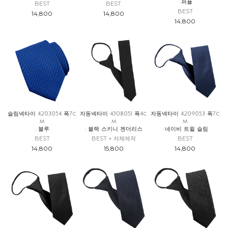
: 퍼플
BEST
BEST
BEST
14,800
14,800
14,800
슬림넥타이 4203054 폭7c
자동넥타이 4308051 폭4c
자동넥타이 4209053 폭7c
m
m
m
: 블루
: 블랙 스키니 젠더리스
: 네이비 트윌 슬림
BEST
BEST + 자체제작
BEST
14,800
15,800
14,800