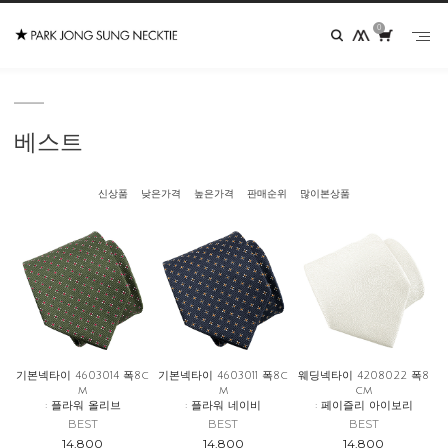
0
베스트
신상품
낮은가격
높은가격
판매순위
많이본상품
기본넥타이 4603014 폭8c
기본넥타이 4603011 폭8c
웨딩넥타이 4208022 폭8
m
m
cm
: 플라워 올리브
: 플라워 네이비
: 페이즐리 아이보리
BEST
BEST
BEST
14,800
14,800
14,800