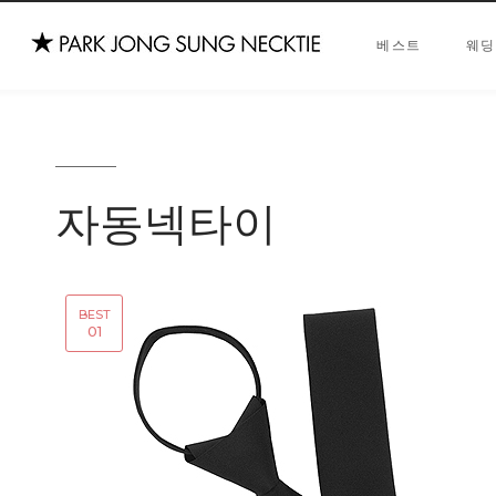
베스트
웨딩
자동넥타이
BEST
01