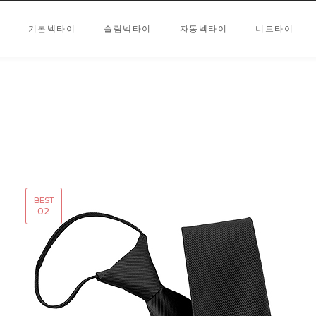
기본넥타이
슬림넥타이
자동넥타이
니트타이
BEST
02