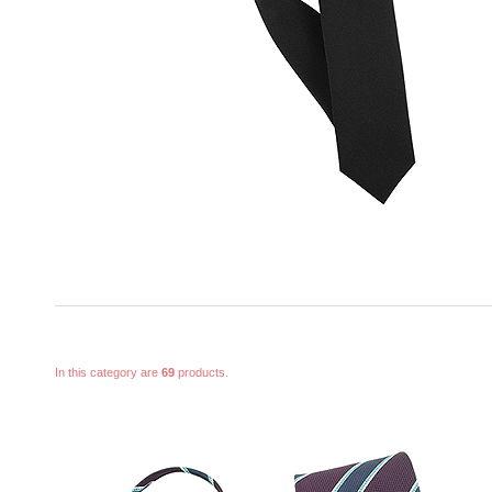
In this category are
69
products.