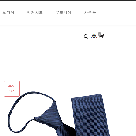
보타이
행커치프
부토니에
사은품
0
BEST
03