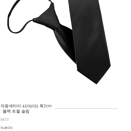
자동넥타이 4209051 폭7cm
: 블랙 트윌 슬림
BEST
14,800