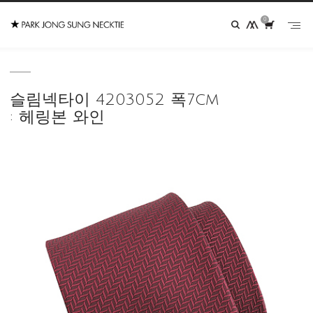
0
슬림넥타이 4203052 폭7cm
: 헤링본 와인