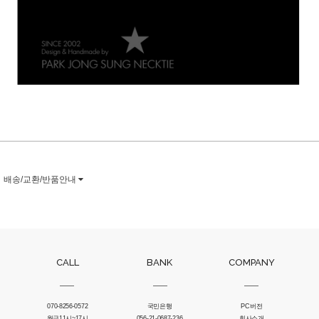
배송/교환/반품안내
CALL
BANK
COMPANY
070-8256-0572
국민은행
PC버전
월금11시~17시
056-21-0687-236
회사소개