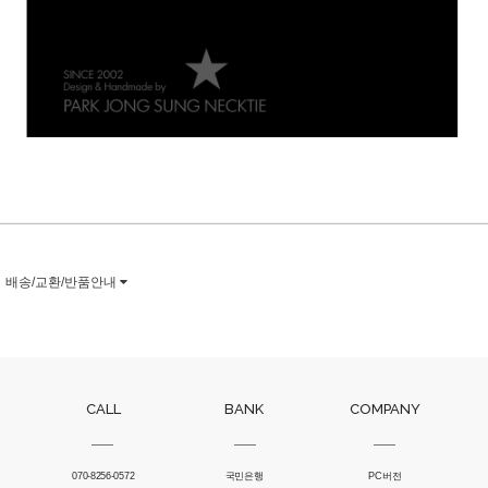
배송/교환/반품안내
CALL
BANK
COMPANY
070-8256-0572
국민은행
PC버전