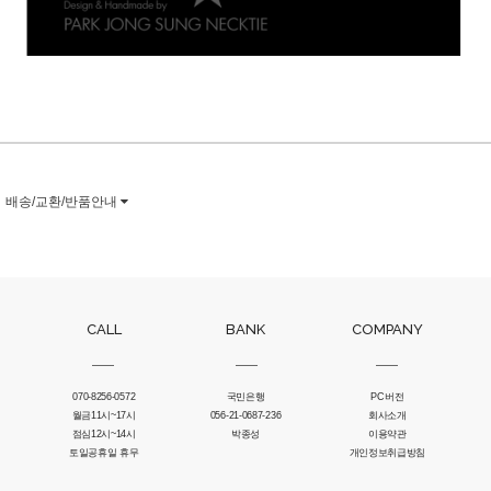
배송/교환/반품안내
CALL
BANK
COMPANY
070-8256-0572
국민은행
PC버전
월금11시~17시
056-21-0687-236
회사소개
점심12시~14시
박종성
이용약관
토일공휴일 휴무
개인정보취급방침