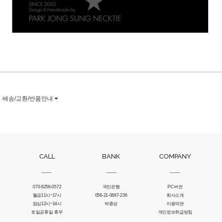
배송/교환/반품안내
CALL
BANK
COMPANY
070-8256-0572
국민은행
PC버전
월금11시~17시
056-21-0687-236
회사소개
점심12시~14시
박종성
이용약관
토일공휴일 휴무
개인정보취급방침